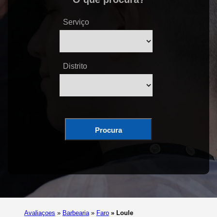
Serviço
Distrito
Procura
Avaliaçoes
»
Barbearia
»
Faro
»
Loule