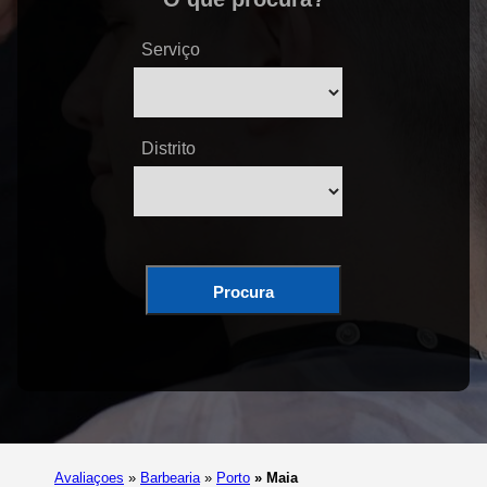
Serviço
Distrito
Procura
Avaliaçoes
»
Barbearia
»
Porto
»
Maia