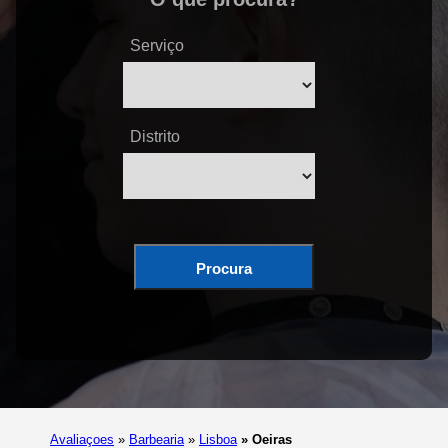
Serviço
Distrito
Procura
Avaliaçoes
»
Barbearia
»
Lisboa
»
Oeiras