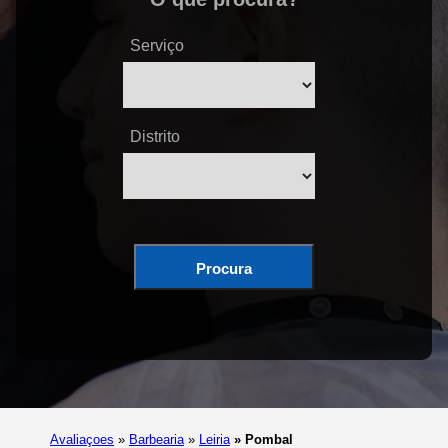
Serviço
Distrito
Procura
Avaliaçoes
»
Barbearia
»
Leiria
»
Pombal