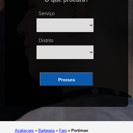
Serviço
Distrito
Procura
Avaliaçoes
»
Barbearia
»
Faro
»
Portimao