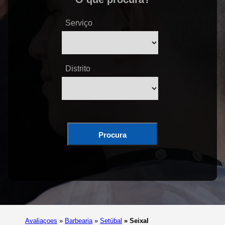
Serviço
Distrito
Procura
Avaliaçoes
»
Barbearia
»
Setúbal
»
Seixal