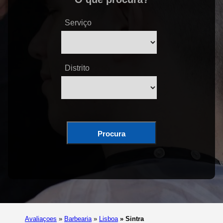
Serviço
Distrito
Procura
Avaliaçoes
»
Barbearia
»
Lisboa
»
Sintra