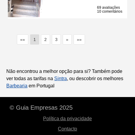
69 avaliações
10 comentários
««
1
2
3
»
»»
Não encontrou a melhor opção para si? Também pode
ver todas as tarifas na
Sintra
, ou descobrir os melhores
Barbearia
em Portugal
© Guia Empresas 2025
Política da privacidade
Contacto