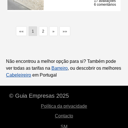
17 avaliações
6 comentários
««
1
2
»
»»
Não encontrou a melhor opção para si? Também pode
ver todas as tarifas na
Barreiro
, ou descobrir os melhores
Cabeleireiro
em Portugal
© Guia Empresas 2025
Política da privacidade
Contacto
SM