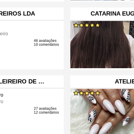
REIROS LDA
CATARINA EUG
eiro
46 avaliações
10 comentários
LEIREIRO DE …
ATELI
ro
ro
27 avaliações
12 comentários