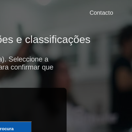
Contacto
es e classificações
a). Seleccione a
ara confirmar que
rocura