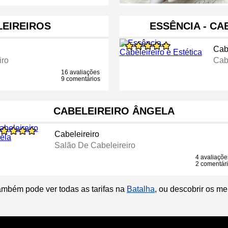
LEIREIROS
ESSÊNCIA - CA
Cab
iro
Cab
16 avaliações
9 comentários
CABELEIREIRO ÂNGELA
Cabeleireiro
Salão De Cabeleireiro
4 avaliaçõe
2 comentár
ambém pode ver todas as tarifas na
Batalha
, ou descobrir os m