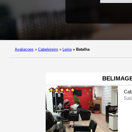
Avaliaçoes
»
Cabeleireiro
»
Leiria
»
Batalha
BELIMAG
Cab
Sal