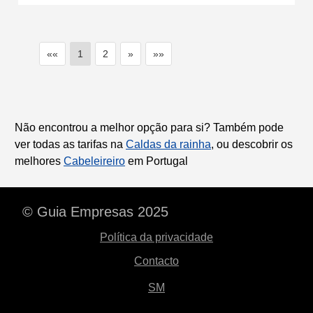
««
1
2
»
»»
Não encontrou a melhor opção para si? Também pode
ver todas as tarifas na
Caldas da rainha
, ou descobrir os
melhores
Cabeleireiro
em Portugal
© Guia Empresas 2025
Política da privacidade
Contacto
SM