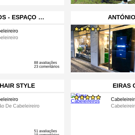
OS - ESPAÇO …
ANTÓNIO
eleireiro
eleireiro
88 avaliações
23 comentários
HAIR STYLE
EIRAS 
eleireiro
Cabeleirei
ão De Cabeleireiro
Cabeleirei
51 avaliações