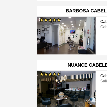
BARBOSA CABEL
Cab
Cab
NUANCE CABELE
Cab
Sal