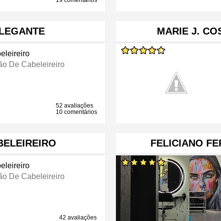
19 comentários
ELEGANTE
MARIE J. CO
eleireiro
ão De Cabeleireiro
52 avaliações
10 comentários
BELEIREIRO
FELICIANO FE
eleireiro
ão De Cabeleireiro
42 avaliações