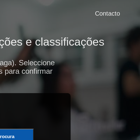
Contacto
ções e classificações
aga). Seleccione
s para confirmar
rocura