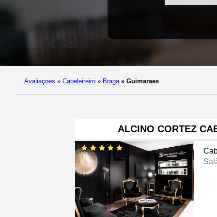
Avaliaçoes
»
Cabeleireiro
»
Braga
»
Guimaraes
ALCINO CORTEZ CA
Cab
Sal