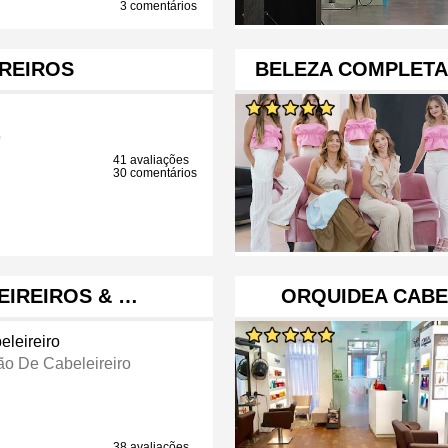
3 comentários
REIROS
BELEZA COMPLETA
o
41 avaliações
30 comentários
EIREIROS & …
ORQUIDEA CABE
eleireiro
ão De Cabeleireiro
38 avaliações