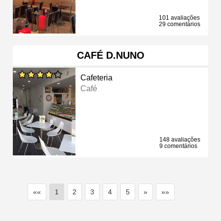
101 avaliações
29 comentários
CAFÉ D.NUNO
Cafeteria
Café
148 avaliações
9 comentários
««
1
2
3
4
5
»
»»