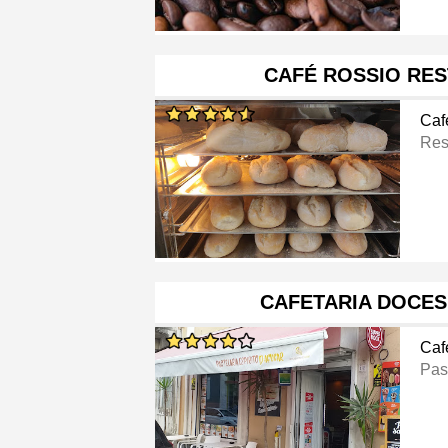
CAFÉ ROSSIO RE
Caf
Res
CAFETARIA DOCES
Caf
Pas