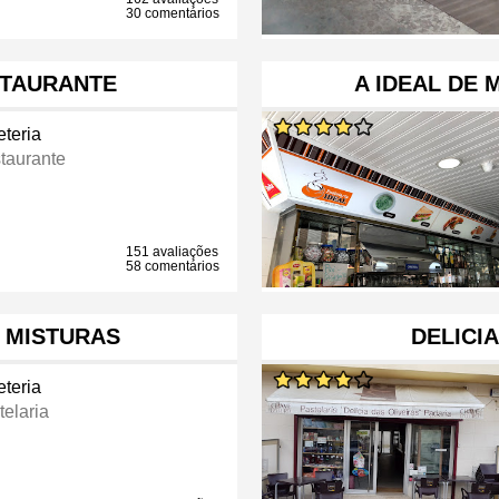
30 comentários
STAURANTE
A IDEAL DE 
eteria
taurante
151 avaliações
58 comentários
 MISTURAS
DELICI
eteria
telaria