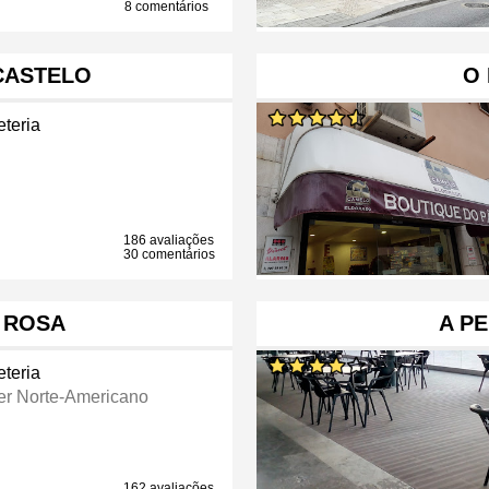
8 comentários
CASTELO
O
eteria
186 avaliações
30 comentários
 ROSA
A P
eteria
er Norte-Americano
162 avaliações