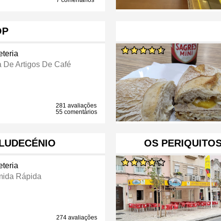
7 comentários
OP
eteria
a De Artigos De Café
281 avaliações
55 comentários
 LUDECÉNIO
OS PERIQUITOS
eteria
ida Rápida
274 avaliações