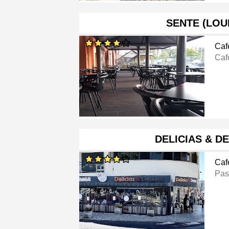
SENTE (LOU
Caf
Caf
DELICIAS & D
Caf
Pas