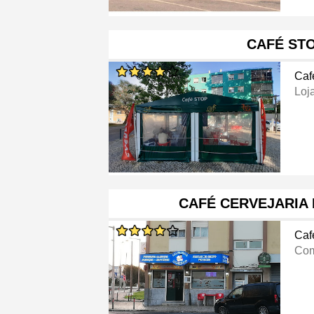
CAFÉ ST
Caf
Loj
CAFÉ CERVEJARIA
Caf
Com