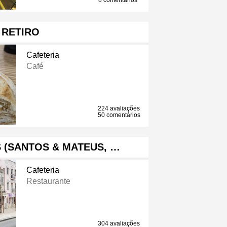
8 comentários
RETIRO
Cafeteria
Café
224 avaliações
50 comentários
 (SANTOS & MATEUS, …
Cafeteria
Restaurante
304 avaliações