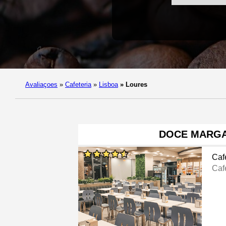
Avaliaçoes
»
Cafeteria
»
Lisboa
»
Loures
DOCE MARGA
Caf
Caf