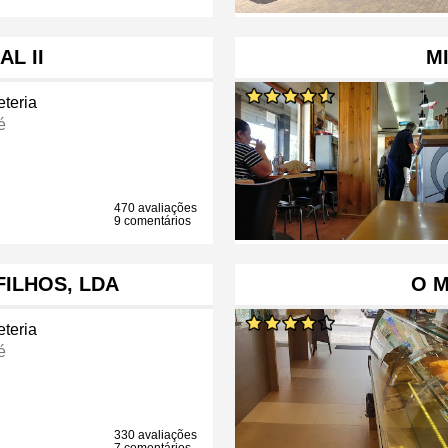
AL II
M
eteria
é
470 avaliações
9 comentários
FILHOS, LDA
O 
eteria
é
330 avaliações