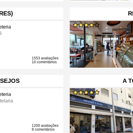
RES)
R
eteria
é
1553 avaliações
10 comentários
ESEJOS
A 
eteria
telaria
1200 avaliações
8 comentários