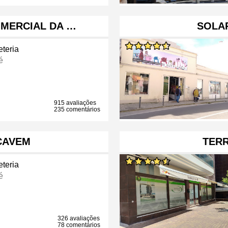
OMERCIAL DA …
SOLA
eteria
é
915 avaliações
235 comentários
CAVEM
TER
eteria
é
326 avaliações
78 comentários