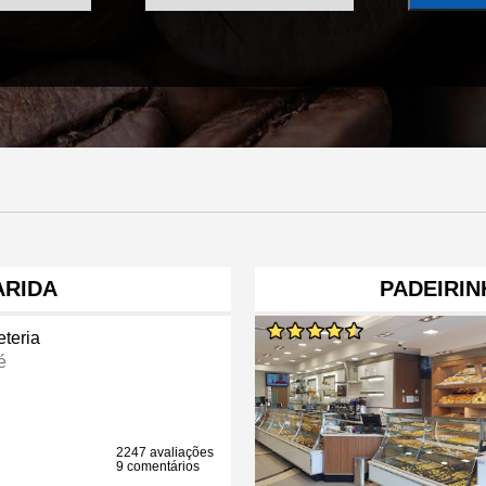
RIDA
PADEIRIN
eteria
é
2247 avaliações
9 comentários