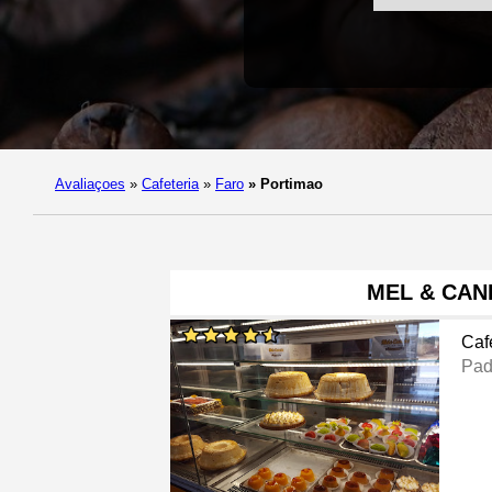
Avaliaçoes
»
Cafeteria
»
Faro
»
Portimao
MEL & CAN
Caf
Pad