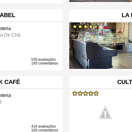
SABEL
LA 
eteria
a De Chá
530 avaliações
195 comentários
K CAFÉ
CULT
eteria
é
419 avaliações
100 comentários