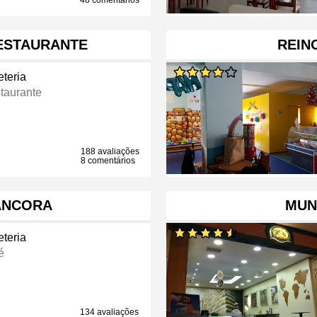
48 comentários
RESTAURANTE
REIN
eteria
taurante
188 avaliações
8 comentários
ÂNCORA
MUN
eteria
é
134 avaliações