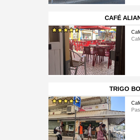
CAFÉ ALIA
Caf
Caf
TRIGO B
Caf
Pas