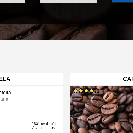
ELA
CA
eteria
aria
1631 avaliações
7 comentários