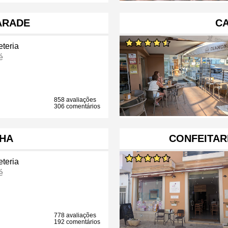
ARADE
C
eteria
é
858 avaliações
306 comentários
HA
CONFEITAR
eteria
é
778 avaliações
192 comentários