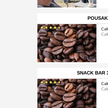
POUSAK
Caf
Caf
SNACK BAR 3
Caf
Caf