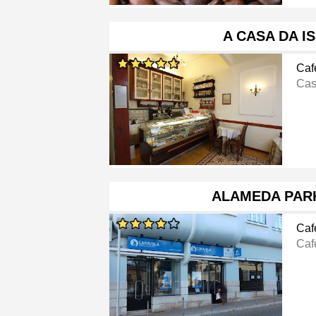
A CASA DA I
Caf
Cas
ALAMEDA PAR
Caf
Caf