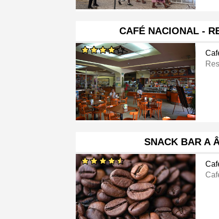
CAFÉ NACIONAL - 
Caf
Res
SNACK BAR A 
Caf
Caf