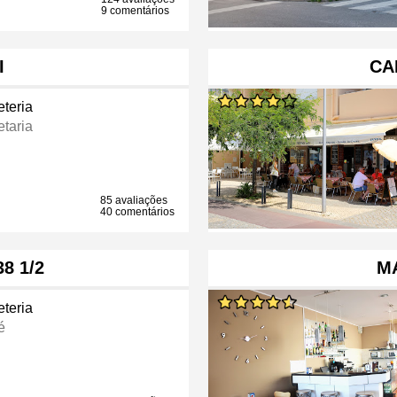
9 comentários
I
CA
eteria
etaria
85 avaliações
40 comentários
8 1/2
MA
eteria
é