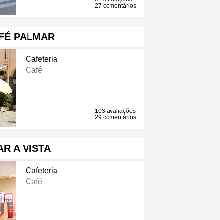
27 comentários
FÉ PALMAR
Cafeteria
Café
103 avaliações
29 comentários
R A VISTA
Cafeteria
Café