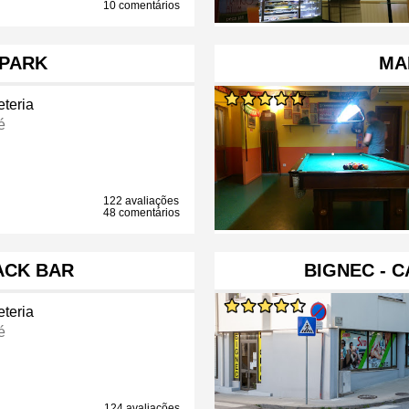
10 comentários
 PARK
MA
eteria
é
122 avaliações
48 comentários
NACK BAR
BIGNEC - C
eteria
é
124 avaliações