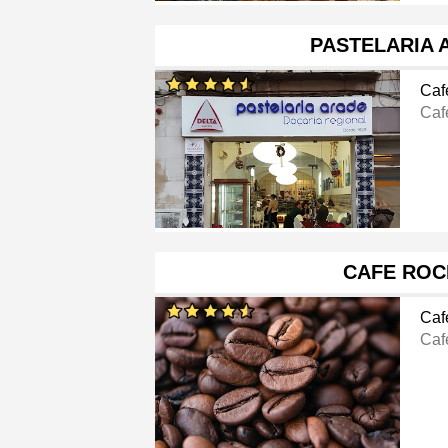
PASTELARIA 
Caf
Caf
CAFE ROC
Caf
Caf