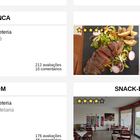
NCA
eteria
é
212 avaliações
10 comentários
OM
SNACK-
eteria
telaria
176 avaliações