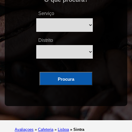
Serviço
Distrito
Procura
Avaliaçoes
»
Cafeteria
»
Lisboa
»
Sintra