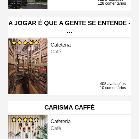
128 comentários
A JOGAR É QUE A GENTE SE ENTENDE -
…
Cafeteria
Café
408 avaliações
10 comentários
CARISMA CAFFÉ
Cafeteria
Café