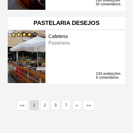
196 avaliações
30 comentários
PASTELARIA DESEJOS
Cafeteria
Pastelaria
234 avaliações
6 comentários
««
1
2
3
7
»
»»