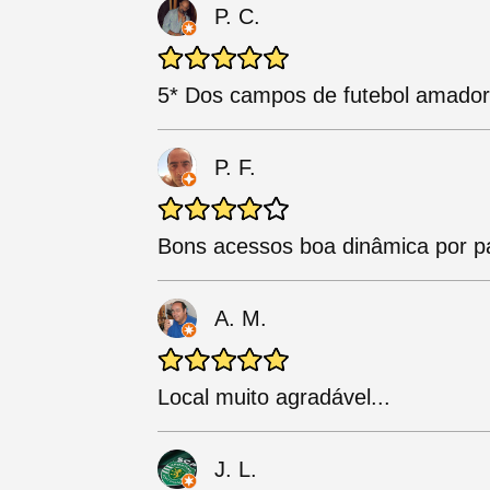
P. C.
5* Dos campos de futebol amadore
P. F.
Bons acessos boa dinâmica por pa
A. M.
Local muito agradável...
J. L.