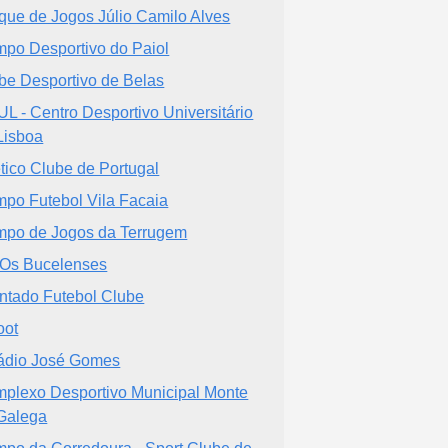
que de Jogos Júlio Camilo Alves
po Desportivo do Paiol
be Desportivo de Belas
L - Centro Desportivo Universitário
Lisboa
ético Clube de Portugal
po Futebol Vila Facaia
po de Jogos da Terrugem
Os Bucelenses
antado Futebol Clube
oot
ádio José Gomes
plexo Desportivo Municipal Monte
Galega