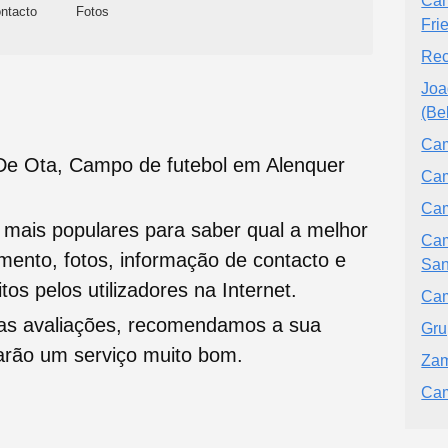
Cam
ntacto
Fotos
Fri
Rec
Joa
(Be
Cam
De Ota, Campo de futebol em Alenquer
Cam
Cam
s mais populares para saber qual a melhor
Cam
namento, fotos, informação de contacto e
San
tos pelos utilizadores na Internet.
Cam
oas avaliações, recomendamos a sua
Gru
tarão um serviço muito bom.
Zam
Cam