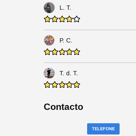
L. T.
P. C.
T. d. T.
Contacto
TELEFONE