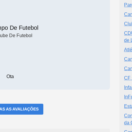
Par
Cam
Clu
po De Futebol
CDU
ube De Futebol
de 
Atl
Cam
Cam
Ota
CF 
Inf
InF
Est
DAS AS AVALIAÇÕES
Com
da 