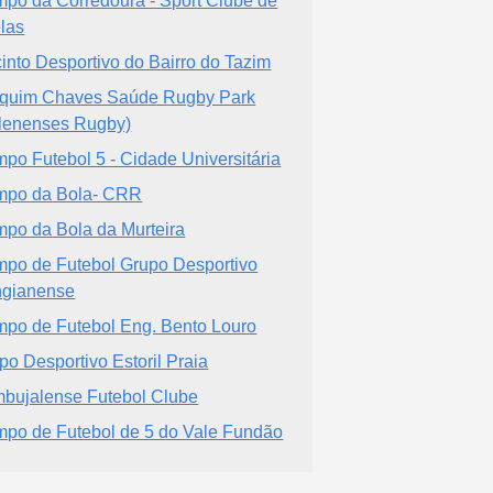
po da Corredoura - Sport Clube de
elas
into Desportivo do Bairro do Tazim
quim Chaves Saúde Rugby Park
lenenses Rugby)
po Futebol 5 - Cidade Universitária
po da Bola- CRR
po da Bola da Murteira
po de Futebol Grupo Desportivo
gianense
po de Futebol Eng. Bento Louro
po Desportivo Estoril Praia
bujalense Futebol Clube
po de Futebol de 5 do Vale Fundão