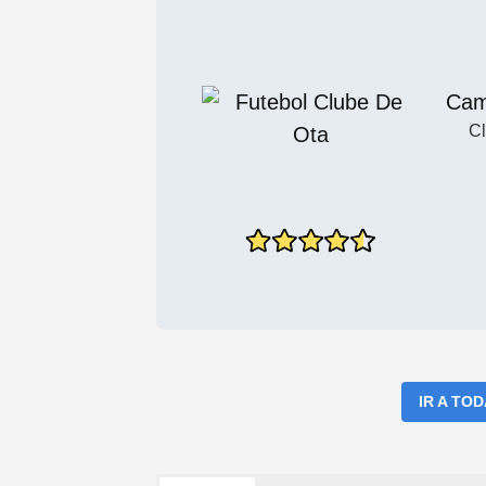
Cam
Cl
IR A TO