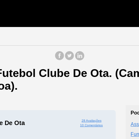
Futebol Clube De Ota. (Ca
oa).
Pod
28 Avaliações
e De Ota
Ass
10 Comentários
Fun