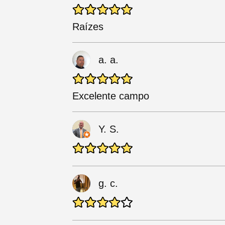
Raízes
a. a.
Excelente campo
Y. S.
g. c.