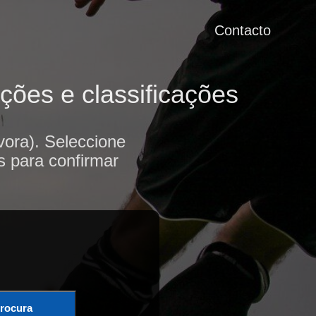
Contacto
ções e classificações
ora). Seleccione
s para confirmar
rocura