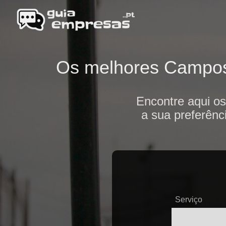
Os melhores Campos d
Encontre aqui o
a sua preferênc
Serviço