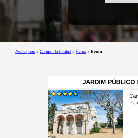
Avaliaçoes
»
Campo de futebol
»
Évora
»
Evora
JARDIM PÚBLICO
Cam
Par