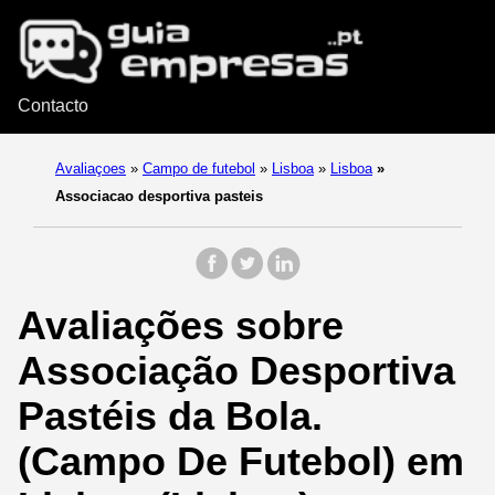
Contacto
Avaliaçoes
»
Campo de futebol
»
Lisboa
»
Lisboa
»
Associacao desportiva pasteis
Avaliações sobre
Associação Desportiva
Pastéis da Bola.
(Campo De Futebol) em