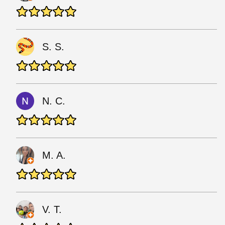
S. S.
N. C.
M. A.
V. T.