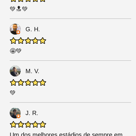
💚🔝💚
G. H.
🤩💚
M. V.
💚
J. R.
Um dos melhores estádios de sempre em