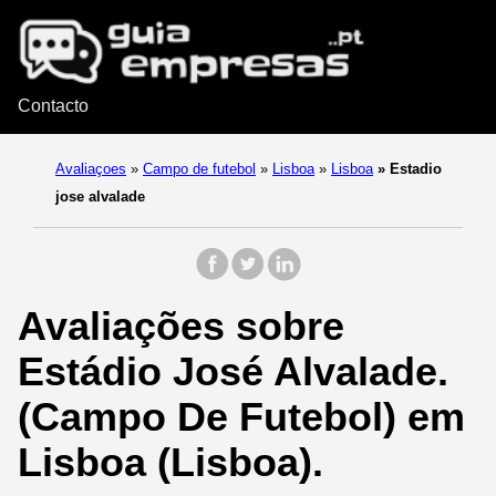
Contacto
Avaliaçoes
»
Campo de futebol
»
Lisboa
»
Lisboa
»
Estadio
jose alvalade
Avaliações sobre
Estádio José Alvalade.
(Campo De Futebol) em
Lisboa (Lisboa).