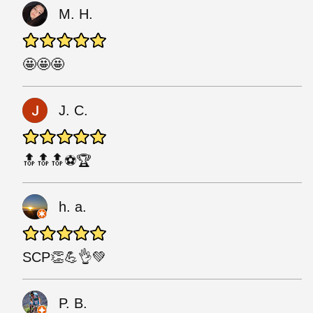
M. H.
🤩🤩🤩
J. C.
🔝🔝🔝⚽️🏆
h. a.
SCP👏💪👌💚
P. B.