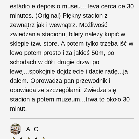
estádio e depois o museu... leva cerca de 30
minutos. (Original) Piękny stadion z
zewnątrz jak i wewnątrz. Możliwość
zwiedzania stadionu, bilety należy kupić w
sklepie tzw. store. A potem tylko trzeba iść w
lewo potem prosto i za jakieś 50m, po
schodach w dół i drugie drzwi po
lewej...spokojnie dojdziecie i dacie radę...ja
dałem. Oprowadza pan przewodnik i
opowiada ze szczegółami. Zwiedza się
stadion a potem muzeum...trwa to około 30
minut.
A. C.