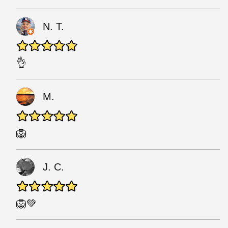
N. T.
👌
M.
🦁
J. C.
🦁💚