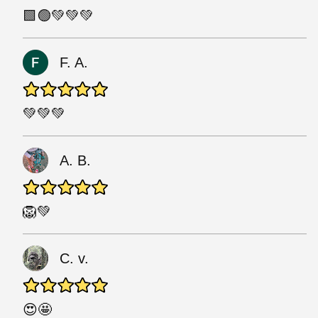
🟩🟢💚💚💚
F. A.
💚💚💚
A. B.
🦁💚
C. v.
😍🤩