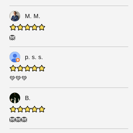
M. M.
🦁
p. s. s.
💚💚💚
B.
🦁🦁🦁