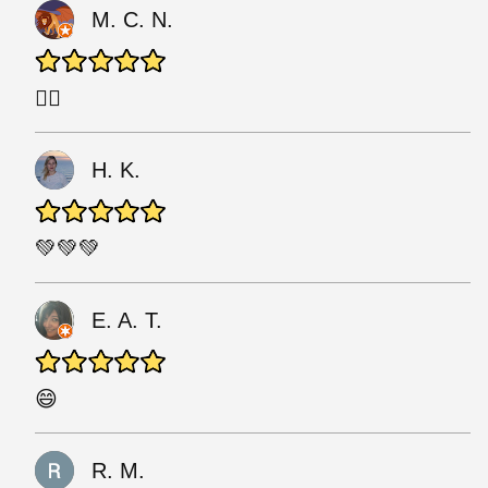
M. C. N.
👍🏽
H. K.
💚💚💚
E. A. T.
😄
R. M.