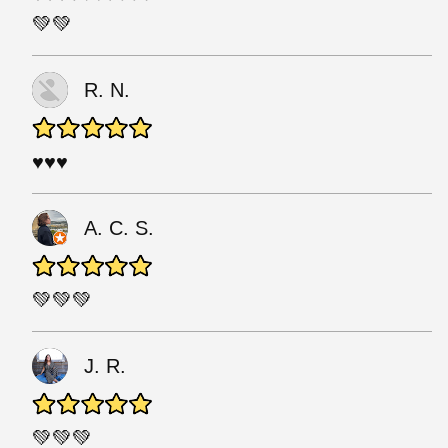
💚💚
R. N.
♥♥♥
A. C. S.
💚💚💚
J. R.
💚💚💚