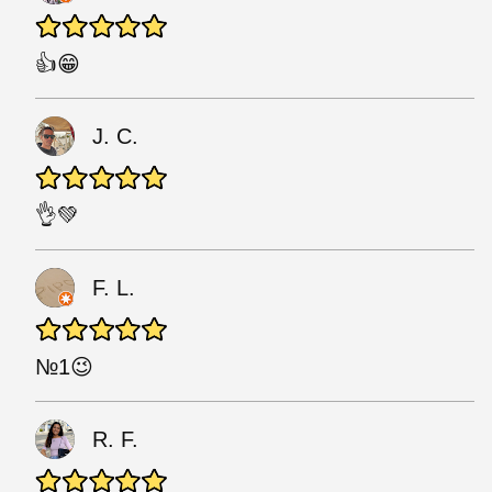
👍😁
J. C.
👌💚
F. L.
№1😉
R. F.