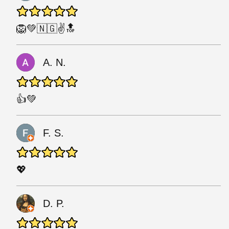
🦁💚🇳🇬✌🔝
A. N.
👍💚
F. S.
💖
D. P.