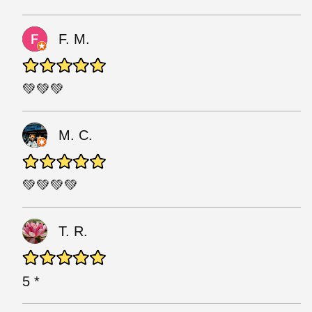
F. M.
💚💚💚
M. C.
💚💚💚💚
T. R.
5 *