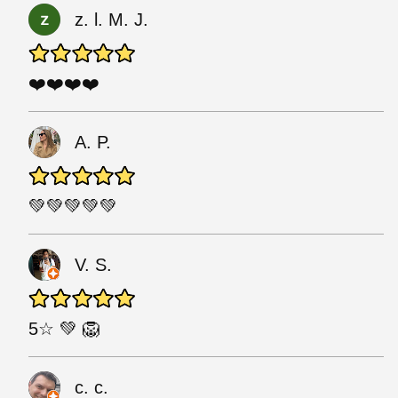
z. l. M. J.
❤️❤️❤️❤️
A. P.
💚💚💚💚💚
V. S.
5☆ 💚 🦁
c. c.