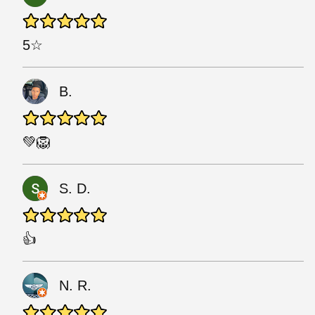
5☆
B.
💚🦁
S. D.
👍
N. R.