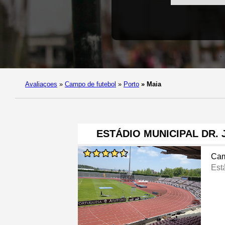
Avaliaçoes
»
Campo de futebol
»
Porto
»
Maia
ESTÁDIO MUNICIPAL DR. 
Cam
Est