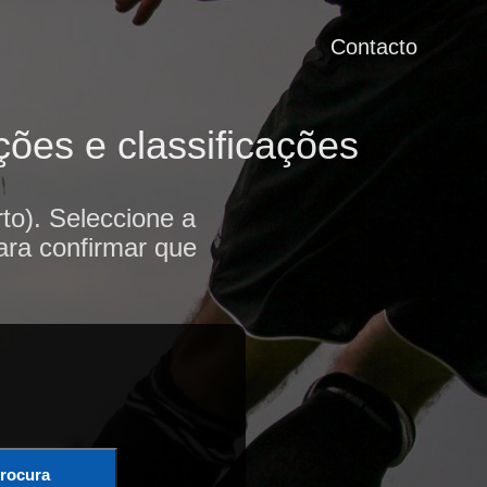
Contacto
ões e classificações
to). Seleccione a
ara confirmar que
rocura