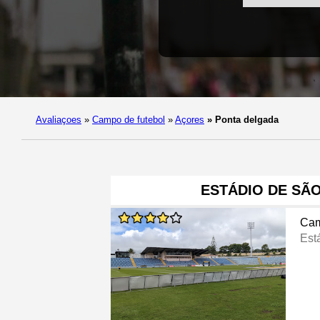
Avaliaçoes
»
Campo de futebol
»
Açores
»
Ponta delgada
ESTÁDIO DE SÃ
Cam
Est