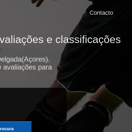
Contacto
aliações e classificações
elgada(Açores).
e avaliações para
rocura