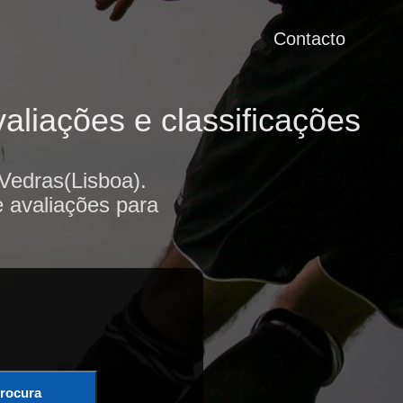
Contacto
aliações e classificações
Vedras(Lisboa).
e avaliações para
rocura