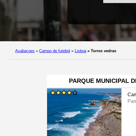
Avaliaçoes
»
Campo de futebol
»
Lisboa
»
Torres vedras
PARQUE MUNICIPAL D
Cam
Par