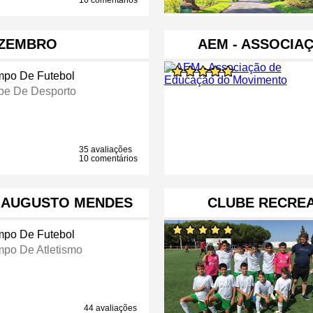
10 comentários
EZEMBRO
AEM - ASSOCIA
po De Futebol
be De Desporto
35 avaliações
10 comentários
 AUGUSTO MENDES
CLUBE RECREA
po De Futebol
po De Atletismo
44 avaliações