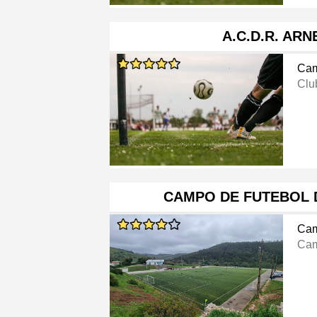
A.C.D.R. ARN
Cam
Clu
CAMPO DE FUTEBOL 
Cam
Cam