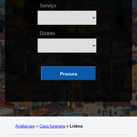
Serviço
Distrito
Procura
Avaliaçoes
»
Casa funeraria
»
Lisboa