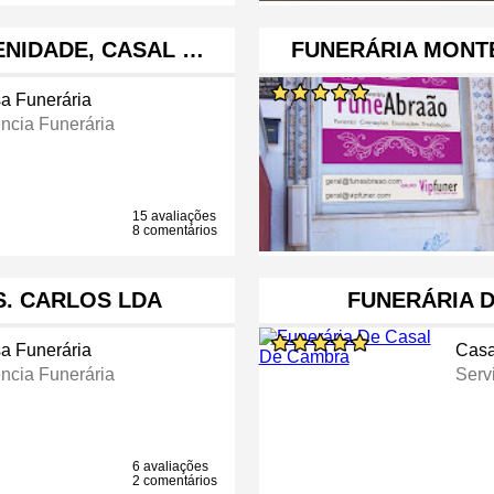
ENIDADE, CASAL …
FUNERÁRIA MONT
a Funerária
ncia Funerária
15 avaliações
8 comentários
S. CARLOS LDA
FUNERÁRIA 
a Funerária
Casa
ncia Funerária
Serv
6 avaliações
2 comentários