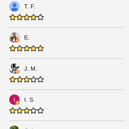
T. F.
E.
J. M.
I. S.