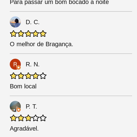
Para passar um bom bocado a noite
D. C.
O melhor de Bragança.
R. N.
Bom local
P. T.
Agradável.