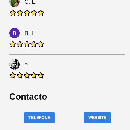
C. L.
В. Н.
o.
Contacto
TELEFONE
WEBSITE