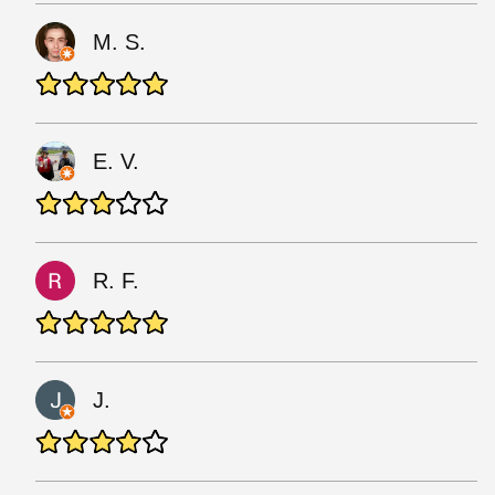
M. S.
E. V.
R. F.
J.