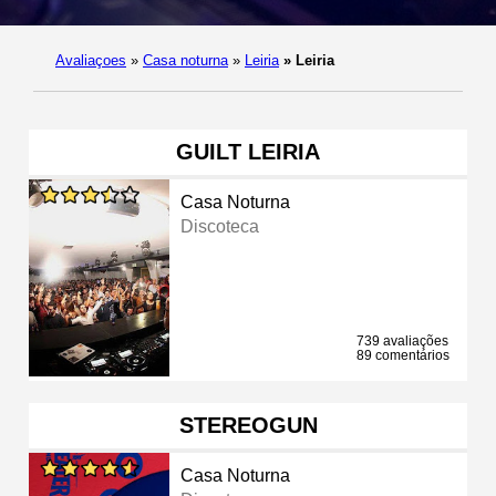
Avaliaçoes
»
Casa noturna
»
Leiria
»
Leiria
GUILT LEIRIA
Casa Noturna
Discoteca
739 avaliações
89 comentários
STEREOGUN
Casa Noturna