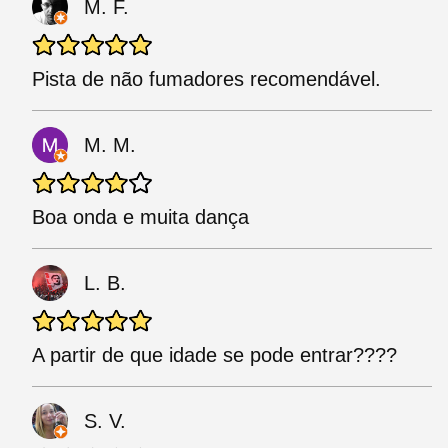
M. F.
Pista de não fumadores recomendável.
M. M.
Boa onda e muita dança
L. B.
A partir de que idade se pode entrar????
S. V.