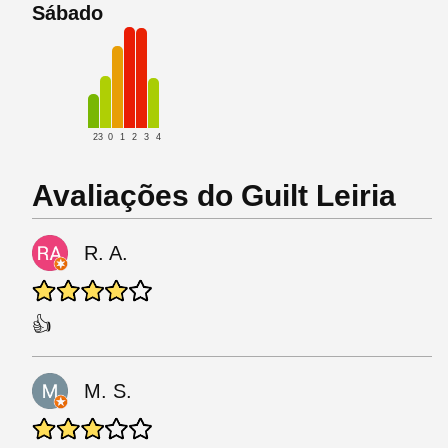
Sábado
23
0
1
2
3
4
Avaliações do Guilt Leiria
R. A.
👍
M. S.