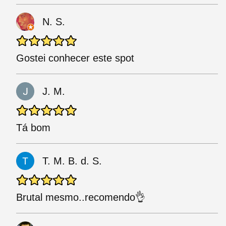
N. S.
Gostei conhecer este spot
J. M.
Tá bom
T. M. B. d. S.
Brutal mesmo..recomendo👌