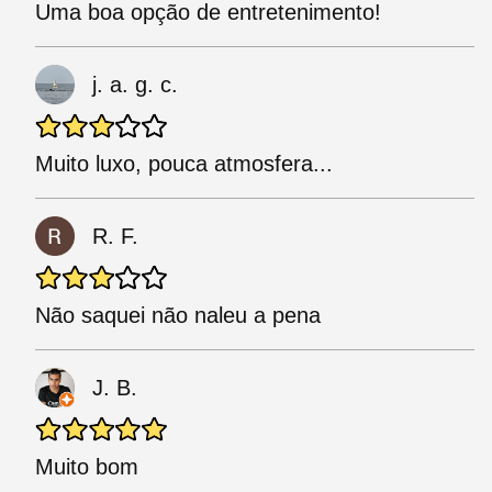
Uma boa opção de entretenimento!
j. a. g. c.
Muito luxo, pouca atmosfera...
R. F.
Não saquei não naleu a pena
J. B.
Muito bom