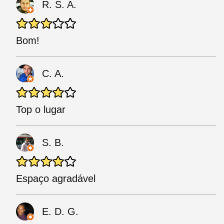
R. S. A.
Bom!
C. A.
Top o lugar
S. B.
Espaço agradável
E. D. G.