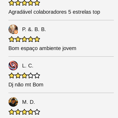
Agradável colaboradores 5 estrelas top
P. &. B. B.
Bom espaço ambiente jovem
L. C.
Dj não mt Bom
M. D.