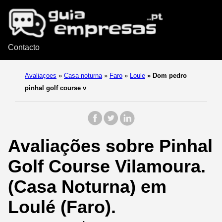
Contacto
Avaliaçoes
»
Casa noturna
»
Faro
»
Loule
»
Dom pedro
pinhal golf course v
Avaliações sobre Pinhal
Golf Course Vilamoura.
(Casa Noturna) em
Loulé (Faro).