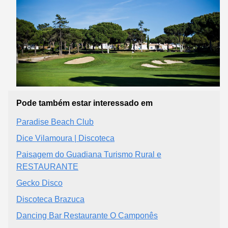
Pode também estar interessado em
Paradise Beach Club
Dice Vilamoura | Discoteca
Paisagem do Guadiana Turismo Rural e
RESTAURANTE
Gecko Disco
Discoteca Brazuca
Dancing Bar Restaurante O Camponês