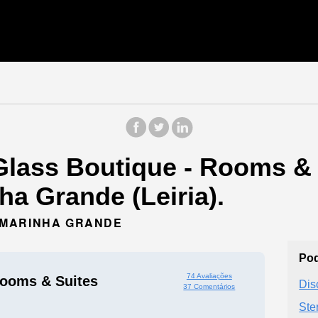
Glass Boutique - Rooms & 
a Grande (Leiria).
53 MARINHA GRANDE
Pod
74 Avaliações
Rooms & Suites
Dis
37 Comentários
Ste