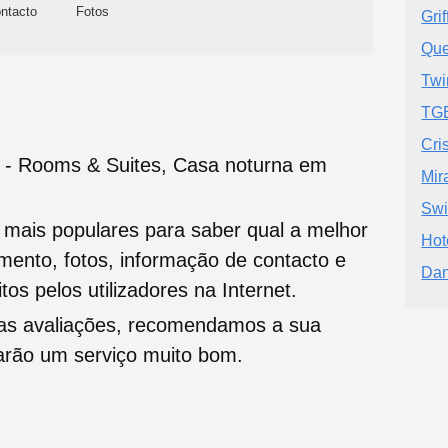
ntacto
Fotos
Grif
Que
Twi
TGB
Cri
 - Rooms & Suites, Casa noturna em
Mir
Swi
s mais populares para saber qual a melhor
Hot
namento, fotos, informação de contacto e
Dan
tos pelos utilizadores na Internet.
oas avaliações, recomendamos a sua
tarão um serviço muito bom.