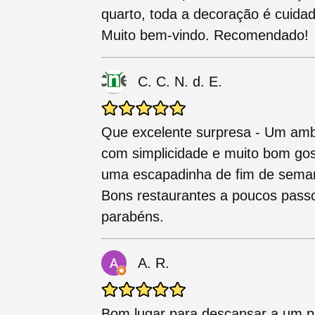
quarto, toda a decoração é cuida
Muito bem-vindo. Recomendado!
C. C. N. d. E.
Que excelente surpresa - Um ambi
com simplicidade e muito bom go
uma escapadinha de fim de seman
Bons restaurantes a poucos passo
parabéns.
A. R.
Bom lugar para descansar a um p