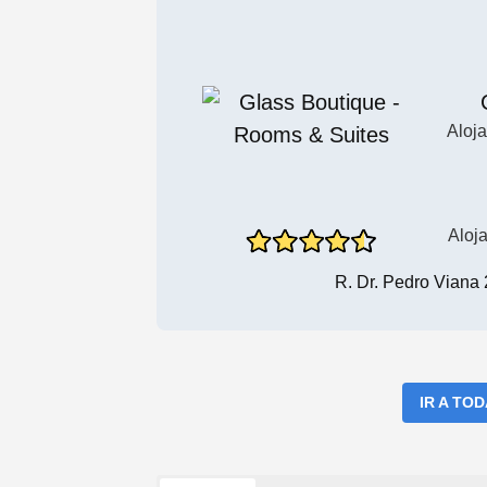
Aloj
Aloj
R. Dr. Pedro Viana
IR A TO