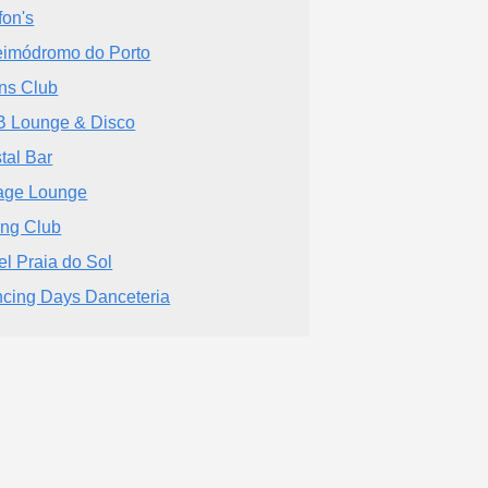
fon's
imódromo do Porto
ns Club
 Lounge & Disco
stal Bar
age Lounge
ng Club
el Praia do Sol
cing Days Danceteria