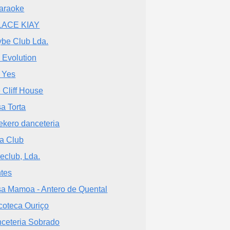
araoke
LACE KIAY
be Club Lda.
 Evolution
 Yes
 Cliff House
a Torta
ekero danceteria
a Club
eclub, Lda.
tes
a Mamoa - Antero de Quental
coteca Ouriço
ceteria Sobrado