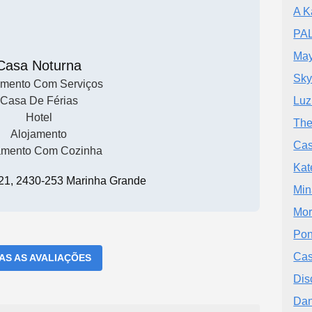
A K
PA
May
Casa Noturna
Sky
amento Com Serviços
Casa De Férias
Luz
Hotel
The
Alojamento
Cas
amento Com Cozinha
Kat
 21, 2430-253 Marinha Grande
Min
Mor
Pon
Cas
DAS AS AVALIAÇÕES
Dis
Dan