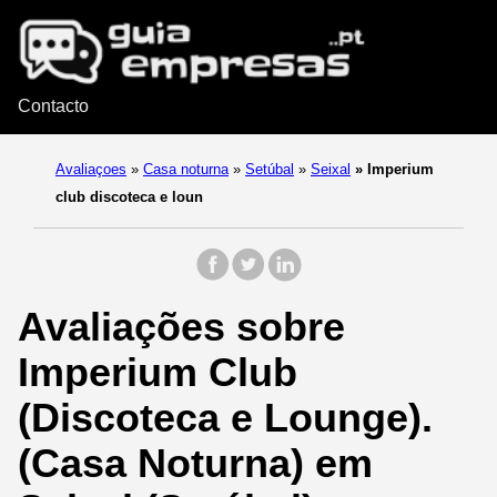
Contacto
Avaliaçoes
»
Casa noturna
»
Setúbal
»
Seixal
»
Imperium
club discoteca e loun
Avaliações sobre
Imperium Club
(Discoteca e Lounge).
(Casa Noturna) em