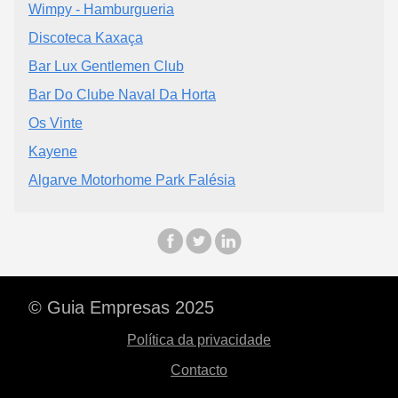
Wimpy - Hamburgueria
Discoteca Kaxaça
Bar Lux Gentlemen Club
Bar Do Clube Naval Da Horta
Os Vinte
Kayene
Algarve Motorhome Park Falésia
© Guia Empresas 2025
Política da privacidade
Contacto