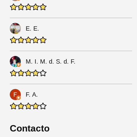
E. E.
M. I. M. d. S. d. F.
F. A.
Contacto