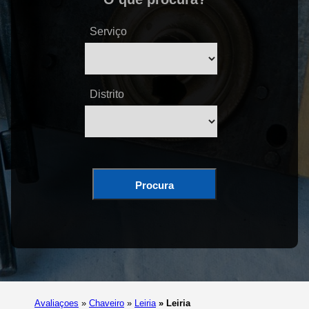
Serviço
Distrito
Procura
Avaliaçoes
»
Chaveiro
»
Leiria
»
Leiria