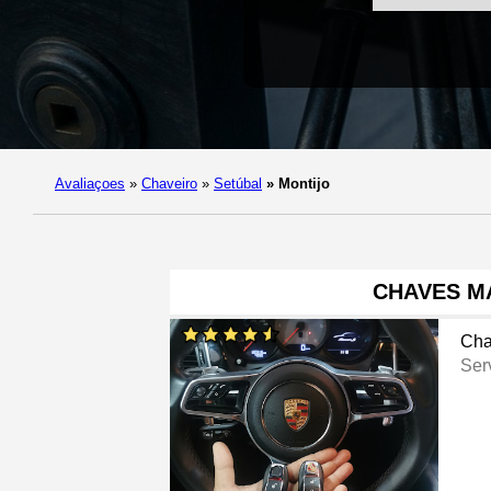
Avaliaçoes
»
Chaveiro
»
Setúbal
»
Montijo
CHAVES M
Cha
Ser