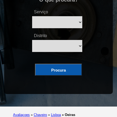
Serviço
Distrito
Procura
Avaliaçoes
»
Chaveiro
»
Lisboa
»
Oeiras