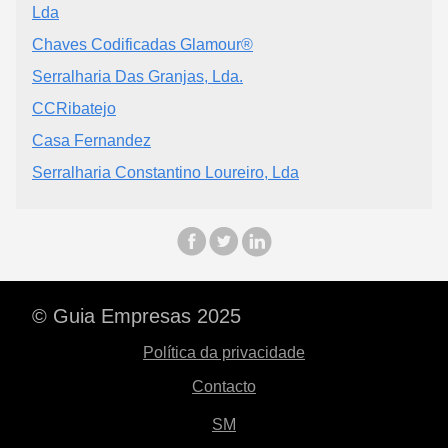
Lda
Chaves Codificadas Glamour®
Serralharia Das Granjas, Lda.
CCRibatejo
Casa Fernandez
Serralharia Constantino Loureiro, Lda
© Guia Empresas 2025
Política da privacidade
Contacto
SM