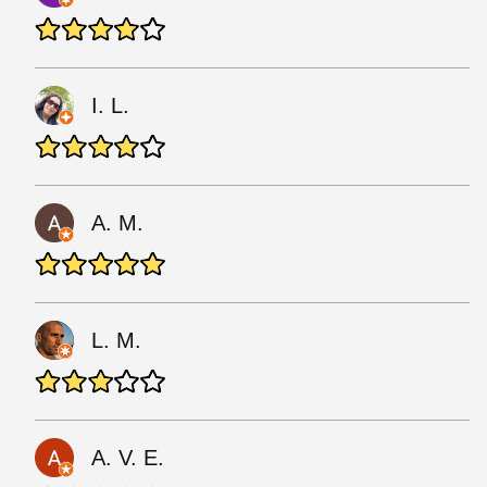
I. L.
A. M.
L. M.
A. V. E.