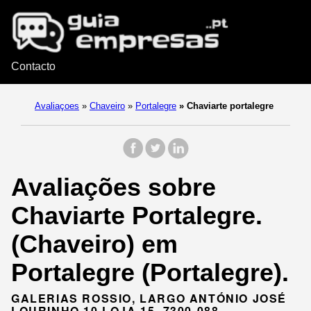
Contacto
Avaliaçoes
»
Chaveiro
»
Portalegre
»
Chaviarte portalegre
Avaliações sobre
Chaviarte Portalegre.
(Chaveiro) em
Portalegre (Portalegre).
GALERIAS ROSSIO, LARGO ANTÓNIO JOSÉ
LOURINHO 10 LOJA 15, 7300-088