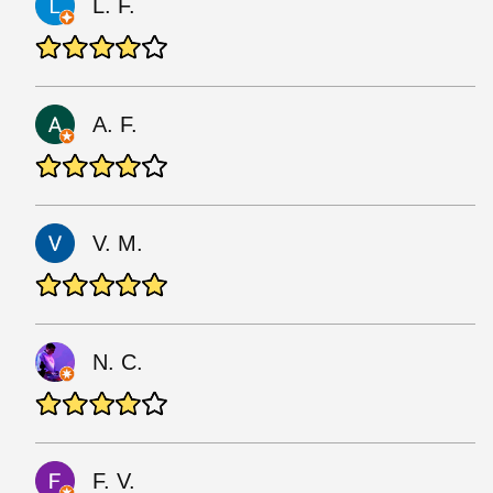
L. F.
A. F.
V. M.
N. C.
F. V.