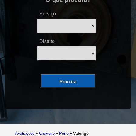
Serviço
Distrito
Procura
Avaliaçoes
»
Chaveiro
»
Porto
»
Valongo