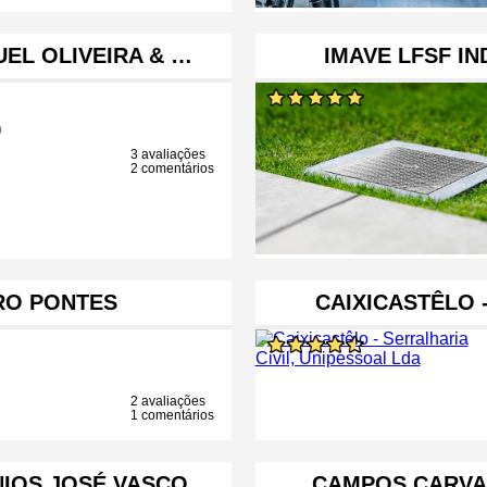
UEL OLIVEIRA & …
IMAVE LFSF I
o
3 avaliações
2 comentários
RO PONTES
CAIXICASTÊLO 
2 avaliações
1 comentários
NIOS JOSÉ VASCO
CAMPOS CARVA