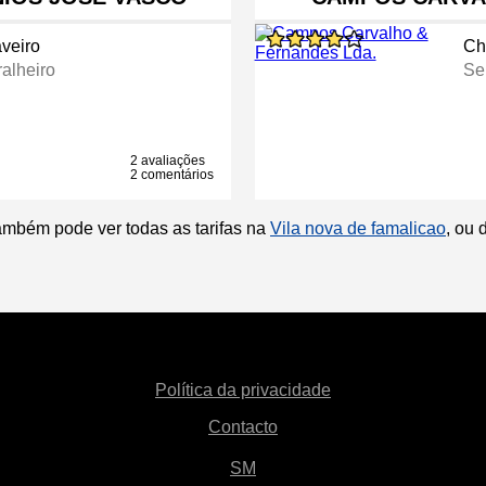
veiro
Ch
ralheiro
Se
2 avaliações
2 comentários
ambém pode ver todas as tarifas na
Vila nova de famalicao
, ou 
Política da privacidade
Contacto
SM