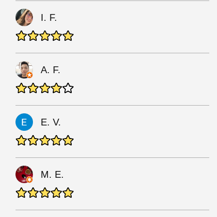
I. F.
A. F.
E. V.
M. E.