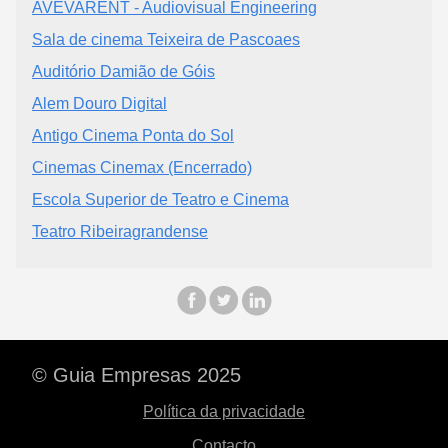
AVEVARENT - Audiovisual Engineering
Sala de cinema Teixeira de Pascoaes
Auditório Damião de Góis
Alem Douro Digital
Antigo Cinema Ponta do Sol
Cinemas Cinemax (Encerrado)
Escola Superior de Teatro e Cinema
Teatro Ribeiragrandense
© Guia Empresas 2025
Política da privacidade
Contacto