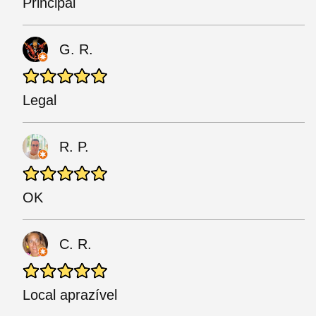
Principal
G. R.
Legal
R. P.
OK
C. R.
Local aprazível