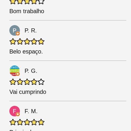
Bom trabalho
P. R.
Belo espaço.
P. G.
Vai cumprindo
F. M.