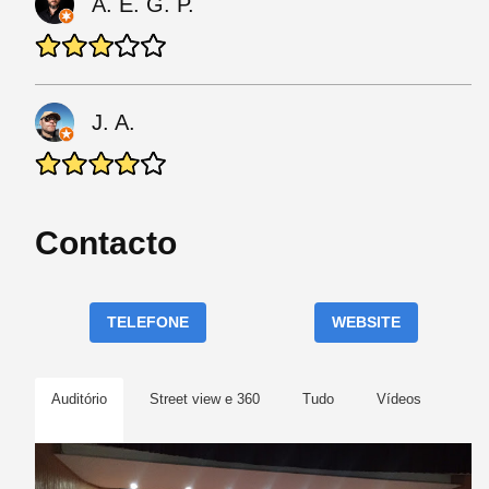
A. E. G. P.
J. A.
Contacto
TELEFONE
WEBSITE
Auditório
Street view e 360
Tudo
Vídeos