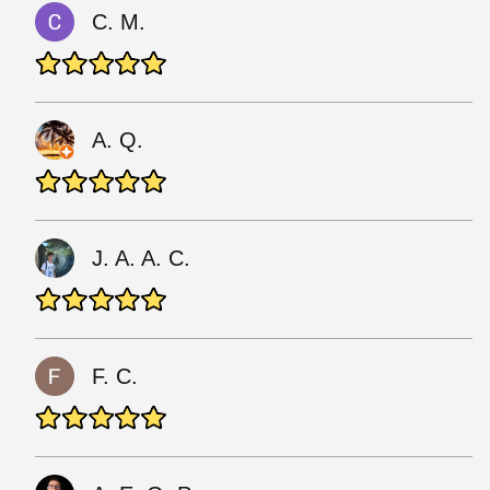
C. M.
A. Q.
J. A. A. C.
F. C.