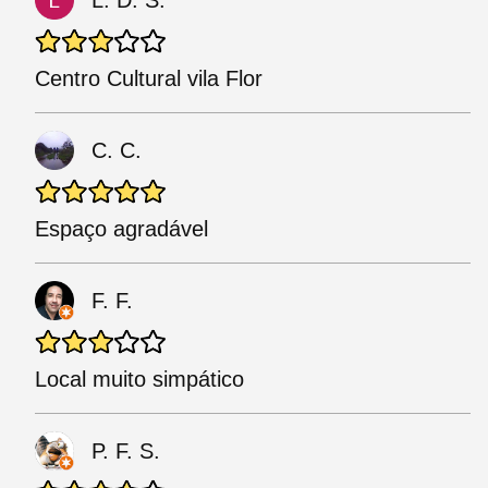
L. D. S.
Centro Cultural vila Flor
C. C.
Espaço agradável
F. F.
Local muito simpático
P. F. S.