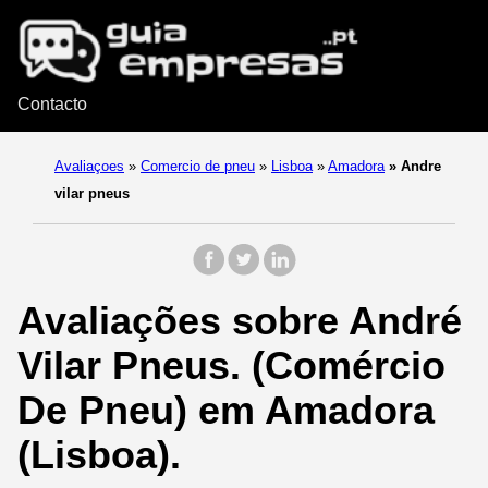
Contacto
Avaliaçoes
»
Comercio de pneu
»
Lisboa
»
Amadora
»
Andre
vilar pneus
Avaliações sobre André
Vilar Pneus. (Comércio
De Pneu) em Amadora
(Lisboa).