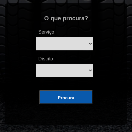
O que procura?
Serviço
Distrito
Procura