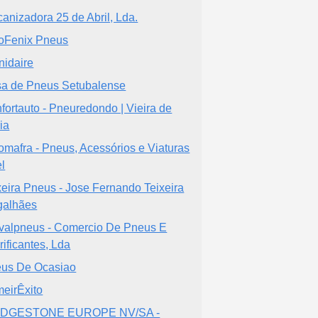
canizadora 25 de Abril, Lda.
oFenix Pneus
nidaire
a de Pneus Setubalense
fortauto - Pneuredondo | Vieira de
ia
omafra - Pneus, Acessórios e Viaturas
l
xeira Pneus - Jose Fernando Teixeira
alhães
valpneus - Comercio De Pneus E
rificantes, Lda
us De Ocasiao
meirÊxito
IDGESTONE EUROPE NV/SA -