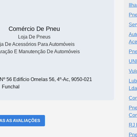
Ilh
Pne
Ser
Comércio De Pneu
Aut
Loja De Pneus
Ace
ja De Acessórios Para Automóveis
ração E Manutenção De Automóveis
Pne
UN
Vul
º 56 Edifício Ornelas 56, 4º-Ac, 9050-021
Lub
Funchal
Lda
Con
Pne
Com
DAS AS AVALIAÇÕES
RJ
Pne