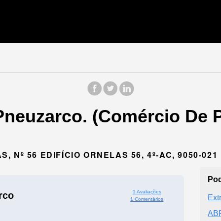
Pneuzarco. (Comércio De 
 Nº 56 EDIFÍCIO ORNELAS 56, 4º-AC, 9050-02
Pod
1 Avaliações
rco
Ext
1 Comentários
AB