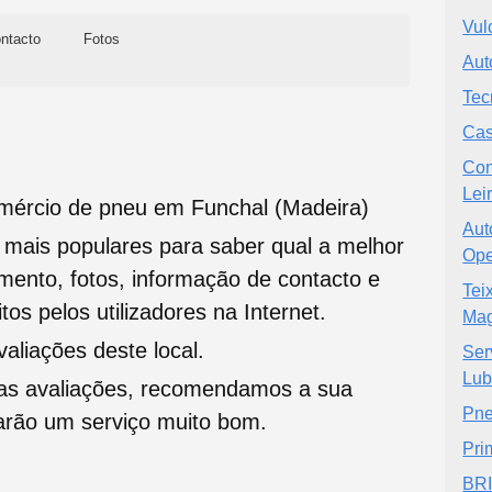
Vul
ntacto
Fotos
Aut
Tec
Cas
Con
Leir
mércio de pneu em Funchal (Madeira)
Aut
s mais populares para saber qual a melhor
Ope
namento, fotos, informação de contacto e
Tei
tos pelos utilizadores na Internet.
Mag
liações deste local.
Ser
Lub
oas avaliações, recomendamos a sua
Pne
tarão um serviço muito bom.
Pri
BR