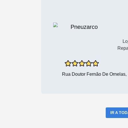
Lo
Repa
Rua Doutor Fernão De Ornelas, N
IR A TO