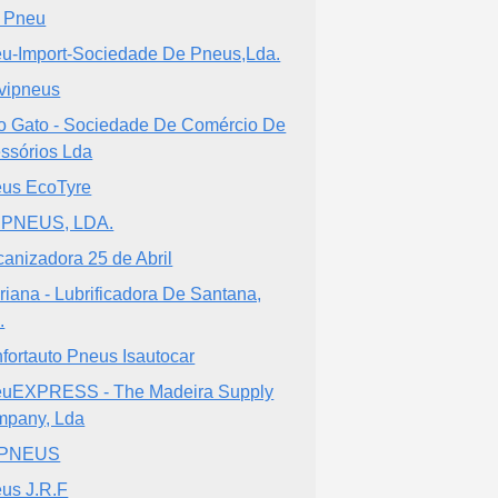
a Pneu
u-Import-Sociedade De Pneus,Lda.
vipneus
o Gato - Sociedade De Comércio De
ssórios Lda
us EcoTyre
IPNEUS, LDA.
canizadora 25 de Abril
riana - Lubrificadora De Santana,
.
fortauto Pneus Isautocar
uEXPRESS - The Madeira Supply
pany, Lda
 PNEUS
us J.R.F