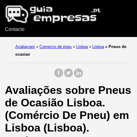
Contacto
Avaliaçoes
»
Comercio de pneu
»
Lisboa
»
Lisboa
»
Pneus de
ocasiao
Avaliações sobre Pneus
de Ocasião Lisboa.
(Comércio De Pneu) em
Lisboa (Lisboa).