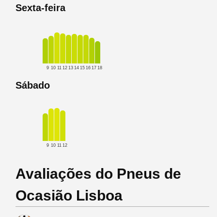
Sexta-feira
9
10
11
12
13
14
15
16
17
18
Sábado
9
10
11
12
Avaliações do Pneus de
Ocasião Lisboa