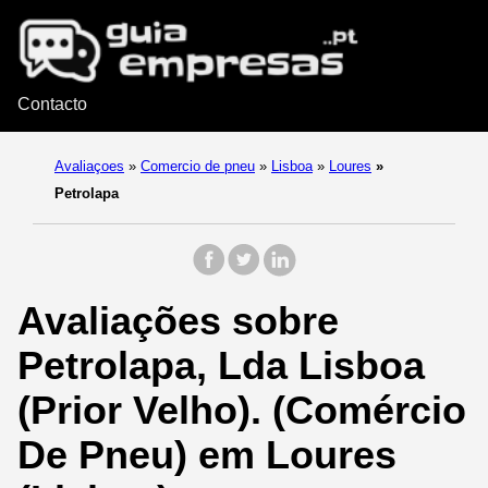
Contacto
Avaliaçoes
»
Comercio de pneu
»
Lisboa
»
Loures
»
Petrolapa
Avaliações sobre
Petrolapa, Lda Lisboa
(Prior Velho). (Comércio
De Pneu) em Loures