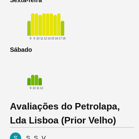
Sexta-feira
8
9
10
11
12
14
15
16
17
18
Sábado
9
10
11
12
Avaliações do Petrolapa,
Lda Lisboa (Prior Velho)
S. S. V.