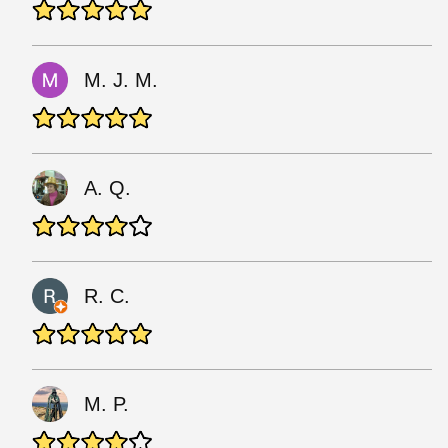
M. J. M.
A. Q.
R. C.
M. P.