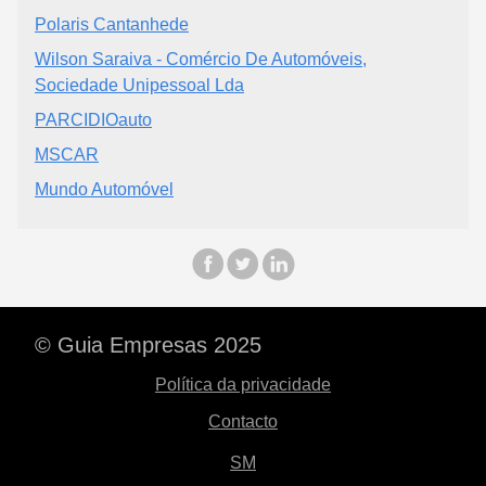
Polaris Cantanhede
Wilson Saraiva - Comércio De Automóveis,
Sociedade Unipessoal Lda
PARCIDIOauto
MSCAR
Mundo Automóvel
© Guia Empresas 2025
Política da privacidade
Contacto
SM