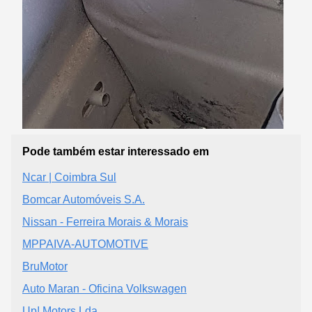
Pode também estar interessado em
Ncar | Coimbra Sul
Bomcar Automóveis S.A.
Nissan - Ferreira Morais & Morais
MPPAIVA-AUTOMOTIVE
BruMotor
Auto Maran - Oficina Volkswagen
Up! Motors Lda