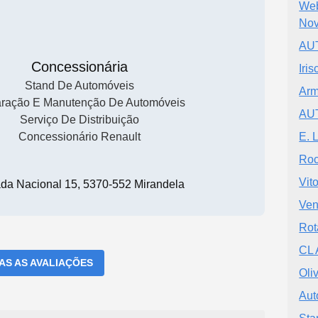
Web
Nov
AU
Concessionária
Iri
Stand De Automóveis
Arm
ração E Manutenção De Automóveis
AUT
Serviço De Distribuição
Concessionário Renault
E. 
Roc
Vit
ada Nacional 15, 5370-552 Mirandela
Ven
Rot
CL 
DAS AS AVALIAÇÕES
Oli
Aut