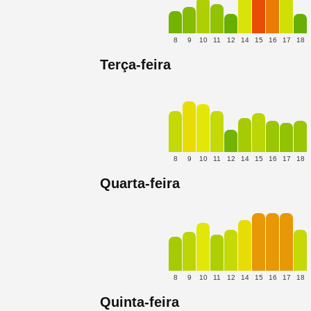
8
9
10
11
12
14
15
16
17
18
Terça-feira
8
9
10
11
12
14
15
16
17
18
Quarta-feira
8
9
10
11
12
14
15
16
17
18
Quinta-feira