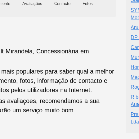
Sta
miento
Avaliações
Contacto
Fotos
SYM
Mob
Aru
DP
Car
lt Mirandela, Concessionária em
Mun
Hon
s mais populares para saber qual a melhor
Mad
namento, fotos, informação de contacto e
Rog
tos pelos utilizadores na Internet.
Rib
oas avaliações, recomendamos a sua
Aut
tarão um serviço muito bom.
Pre
Lda