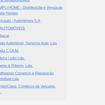
nd Minautomoveis
PLI HOME - Distribuição e Venda de
ile Homes
ncauto - Automóveis S.A
 AUTOMÓVEIS
bacar
do Automóvel, Serviços Auto, Lda
da C.I.A.M.
eira Leão Lda.
erio & Ribeiro, Lda.
afragoso Comercio e Reparação
omóvel Lda
mierClass, Comércio de Veículos,
.