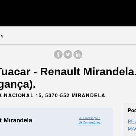
la
uacar - Renault Mirandela
gança).
 NACIONAL 15, 5370-552 MIRANDELA
Pod
307 Avaliações
t Mirandela
PE
10 Comentários
MA