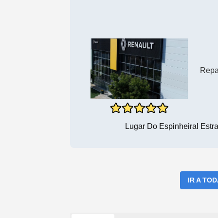
Repa
Lugar Do Espinheiral Estr
IR A TO