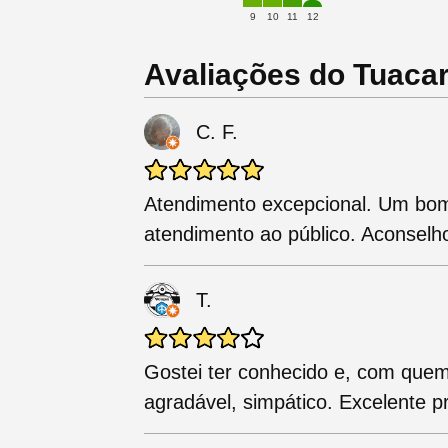
9
10
11
12
Avaliações do Tuacar
C. F.
Atendimento excepcional. Um bo
atendimento ao público. Aconselh
T.
Gostei ter conhecido e, com quem
agradável, simpático. Excelente pr