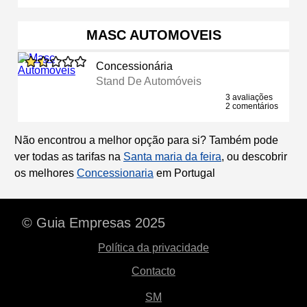
MASC AUTOMOVEIS
Concessionária
Stand De Automóveis
3 avaliações
2 comentários
Não encontrou a melhor opção para si? Também pode
ver todas as tarifas na
Santa maria da feira
, ou descobrir
os melhores
Concessionaria
em Portugal
© Guia Empresas 2025
Política da privacidade
Contacto
SM