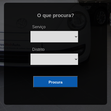
O que procura?
Serviço
Distrito
Procura