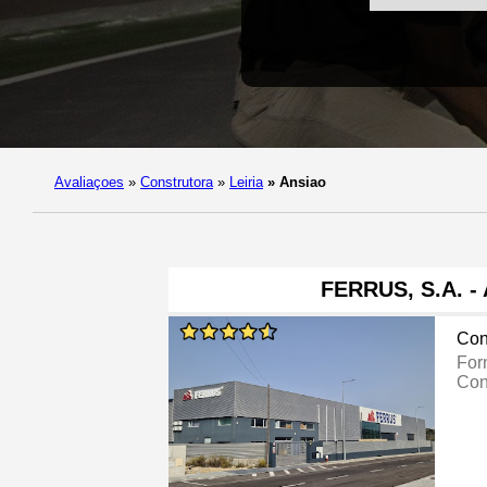
Avaliaçoes
»
Construtora
»
Leiria
»
Ansiao
FERRUS, S.A. -
Con
For
Con