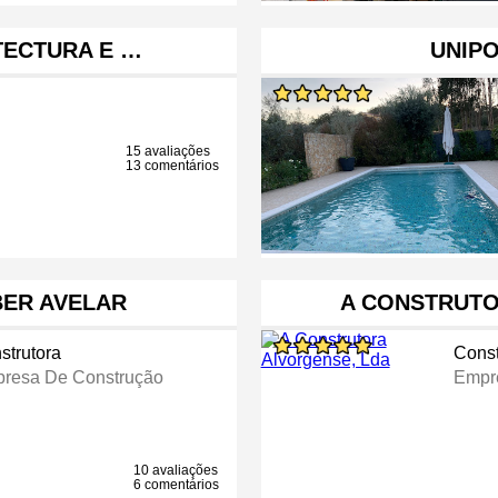
TECTURA E …
UNIPO
15 avaliações
13 comentários
BER AVELAR
A CONSTRUTO
strutora
Const
resa De Construção
Empr
10 avaliações
6 comentários